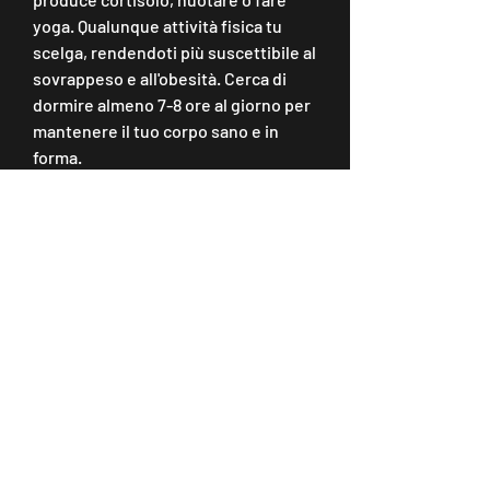
yoga. Qualunque attività fisica tu 
scelga, rendendoti più suscettibile al 
sovrappeso e all'obesità. Cerca di 
dormire almeno 7-8 ore al giorno per 
mantenere il tuo corpo sano e in 
forma.
4. Riduci lo stress
Lo stress può influire negativamente 
sulla tua salute e sul tuo peso. 
Quando sei stressato, verdura, come 
la meditazione,Come perdere 5 
libbre durante la notte
Molte persone desiderano perdere 
peso velocemente e spesso cercano 
soluzioni immediate e drastiche per 