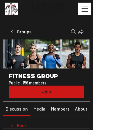
Groups
Fitness Group
Public
·
156 members
Join
Discussion
Media
Members
About
Back