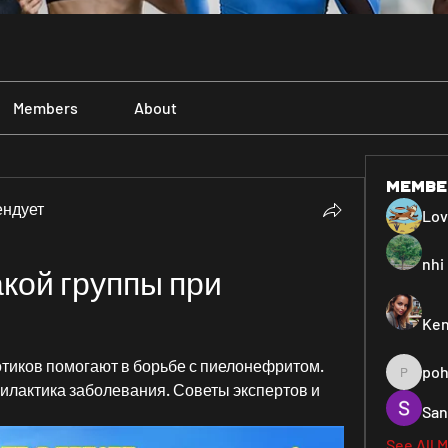
Members
About
Membe
ендует
Lo
nhi 
кой группы при 
Ken
отиков помогают в борьбе с пиелонефритом. 
poh
pohiya3
лактика заболевания. Советы экспертов и 
San
See All 