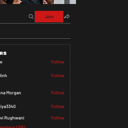
Join
rs
ve
Follow
linh
Follow
na Morgan
Follow
iya3340
Follow
340
vi Rughwani
Follow
Members (156)