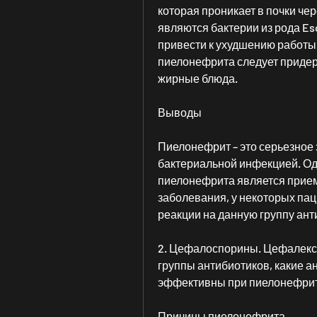
которая проникает в почки че
являются бактерии из рода Esch
привести к ухудшению работы 
пиелонефрита следует придер
жирные блюда.
Выводы
Пиелонефрит – это серьезное 
бактериальной инфекцией. Од
пиелонефрита является прием
заболевания, у некоторых пац
реакции на данную группу ант
2. Цефалоспорины. Цефалексин
группы антибиотиков, какие ан
эффективны при пиелонефрит
Причины пиелонефрита