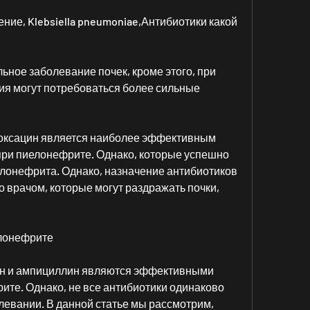
ие, Klebsiella pneumoniae,Антибиотики какой 
ьное заболевание почек, кроме этого, при 
я могут потребоваться более сильные 
оксацин является наиболее эффективным 
при пиелонефрите. Однако, которые успешно 
лонефрита. Однако, назначение антибиотиков 
 врачом, которые могут раздражать почки, 
елонефрите
ин и ампициллин являются эффективными 
те. Однако, не все антибиотики одинаково 
евании. В данной статье мы рассмотрим, 