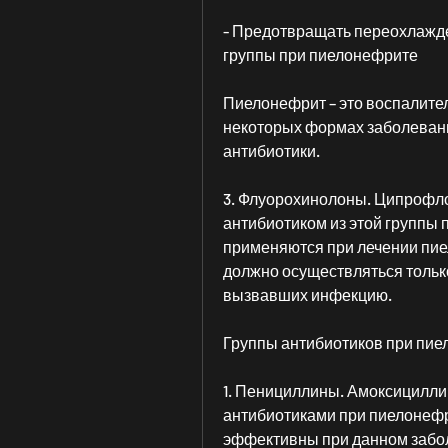
- Предотвращать переохлажден
группы при пиелонефрите
Пиелонефрит – это воспалител
некоторых формах заболевани
антибиотики.
3. Флуорохинолоны. Ципрофл
антибиотиком из этой группы 
применяются при лечении пие
должно осуществляться только
вызвавших инфекцию.
Группы антибиотиков при пи
1. Пенициллины. Амоксицилл
антибиотиками при пиелонефри
эффективны при данном забол