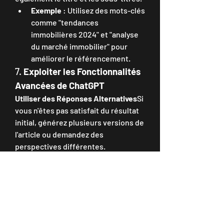
Exemple
 : Utilisez des mots-clés 
comme "tendances 
immobilières 2024" et "analyse 
du marché immobilier" pour 
améliorer le référencement.
7. 
Exploiter les Fonctionnalités 
Avancées de ChatGPT
Utiliser des Réponses Alternatives
Si 
vous n'êtes pas satisfait du résultat 
initial, générez plusieurs versions de 
l'article ou demandez des 
perspectives différentes.
Exemple
 : "Demandez à ChatGPT 
de reformuler une section pour 
explorer une approche 
différente ou pour inclure plus 
de détails."
Demander des Suggestions 