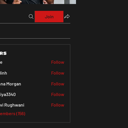
Join
rs
ve
Follow
linh
Follow
na Morgan
Follow
iya3340
Follow
340
vi Rughwani
Follow
Members (156)