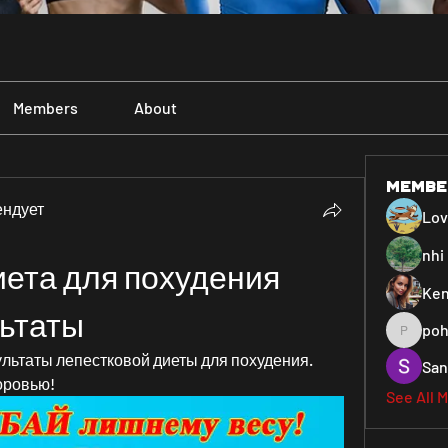
Members
About
Membe
ендует
Lo
nhi 
ета для похудения 
Ken
льтаты
poh
pohiya3
ультаты лепестковой диеты для похудения. 
San
оровью!
See All 