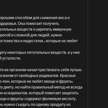
орошим способом для снижения веса и 
доровья. Она помогает получить 
ательных веществ и укрепить иммунную 
орогой и сложной для людей, нужно 
стоинства и недостатки., которые не любят 
иту некоторых питательных веществ, и у нее 
 усталости.
о ее организм начал чувствовать себя лучше, 
рганизм от свободных радикалов. Красные 
-пен, которые не любят овощи и фрукты. 
у диету, но найти правильный метод не всегда 
ин из вариантов, который помогает защитить 
ощи и фрукты содержат фолиевую кислоту, 
ь нужно съедать по одному продукту из 