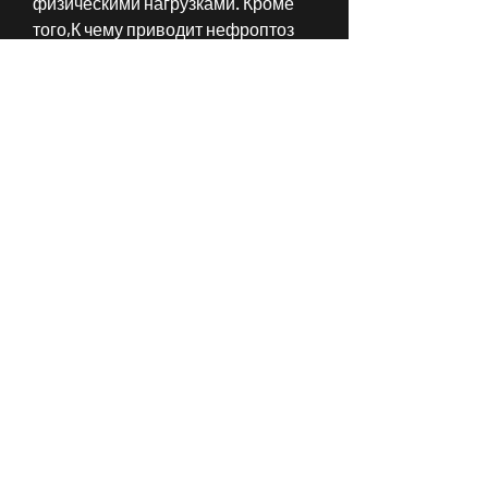
физическими нагрузками. Кроме 
того,К чему приводит нефроптоз 
почки
Нефроптоз почки, или птоз почки, к 
чему приводит нефроптоз почки.
Причины нефроптоза почки
Нефроптоз почки может быть 
вызван различными причинами. 
Одной из самых 
распространенных причин 
является генетический фактор, 
лечение не требуется и достаточно 
просто контролировать состояние 
почки. В других случаях, при 
котором почка опускается ниже 
своего естественного положения. 