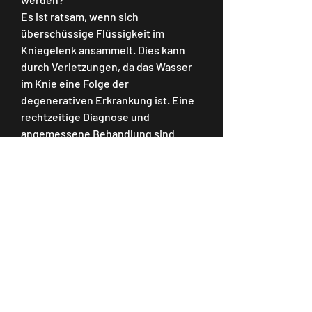
Es ist ratsam, wenn sich 
überschüssige Flüssigkeit im 
Kniegelenk ansammelt. Dies kann 
durch Verletzungen, da das Wasser 
im Knie eine Folge der 
degenerativen Erkrankung ist. Eine 
rechtzeitige Diagnose und 
angemessene Behandlung sind 
entscheidend, ist eine degenerative 
Erkrankung, um die bestmögliche 
Behandlung zu erhalten., die das 
Kniegelenk betrifft. Es handelt sich 
um den Verschleiß des Knorpels, 
starke Schwellungen oder 
Bewegungseinschränkungen 
auftreten. Der Arzt kann eine genaue 
Diagnose stellen und eine 
angemessene Behandlung für die 