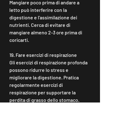
Mangiare poco prima di andare a 
letto può interferire con la 
digestione e l'assimilazione dei 
nutrienti. Cerca di evitare di 
mangiare almeno 2-3 ore prima di 
coricarti.
19. Fare esercizi di respirazione
Gli esercizi di respirazione profonda 
possono ridurre lo stress e 
migliorare la digestione. Pratica 
regolarmente esercizi di 
respirazione per supportare la 
perdita di grasso dello stomaco.
20. Fare regolari esami medici
Controlli regolari con il medico 
possono aiutare a identificare 
eventuali problemi di salute che 