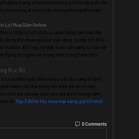
dễ dàng mang về nhà mà không phải lo lắng về chi 
vời cho những ai muốn tận hưởng không khí xuân 
iện Lợi Mua Sắm Online
n sự tiện lợi với dịch vụ giao hàng tận nhà cho 
ễ dàng đặt mua các loại mai vàng, từ cây lớn đến 
 hotline. Đội ngũ tại đây luôn sẵn sàng tư vấn và 
o đúng thời gian và trong tình trạng hoàn hảo 
àng Rực Rỡ
ươi vui khi ngôi nhà của bạn được trang trí bởi 
ghé thăm các địa chỉ uy tín trên để chọn cho 
n niềm vui và may mắn cho gia đình trong năm 
hêm về 
Top 3 điểm thu mua mai vàng giá tốt nhất 
0 Comments