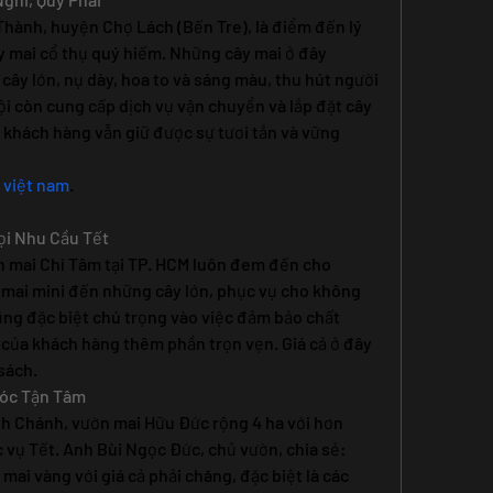
Thành, huyện Chợ Lách (Bến Tre), là điểm đến lý 
 mai cổ thụ quý hiếm. Những cây mai ở đây 
cây lớn, nụ dày, hoa to và sáng màu, thu hút người 
ội còn cung cấp dịch vụ vận chuyển và lắp đặt cây 
 khách hàng vẫn giữ được sự tươi tắn và vững 
 việt nam
.
ọi Nhu Cầu Tết
 mai Chí Tâm tại TP. HCM luôn đem đến cho 
 mai mini đến những cây lớn, phục vụ cho không 
ng đặc biệt chú trọng vào việc đảm bảo chất 
của khách hàng thêm phần trọn vẹn. Giá cả ở đây 
sách.
Sóc Tận Tâm
ình Chánh, vườn mai Hữu Đức rộng 4 ha với hơn 
vụ Tết. Anh Bùi Ngọc Đức, chủ vườn, chia sẻ: 
i vàng với giá cả phải chăng, đặc biệt là các 