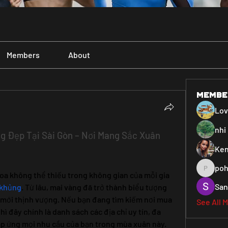
Members
About
Membe
Lo
nhi 
g Đẹp Tại Sài Gòn – Nơi Mang Sắc Xuân 
Ken
poh
pohiya3
 hoa không thể thiếu trong không gian của mỗi gia 
San
 khủng
. Từ lâu, mai vàng đã trở thành biểu tượng 
 mới thịnh vượng. Nếu bạn đang tìm kiếm nơi mua 
See All 
ì đây chính là danh sách các địa chỉ uy tín, đa 
áp ứng mọi nhu cầu của bạn trong mùa xuân này.