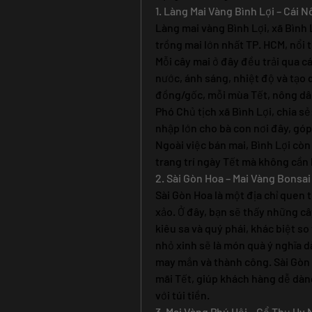
1. Làng Mai Vàng Bình Lợi – Cái 
Làng mai vàng Bình Lợi, xã Bình 
trồng mai lớn nhất TP. HCM, nổi 
Mỗi cây mai ở đây đều trải qua c
nước, ánh sáng, nhiệt độ và tạo 
đồng/gốc, mỗi mùa Tết, nông dân 
Phó Chủ tịch xã Bình Lợi, chia s
nhập lớn cho bà con nơi đây, góp
Ngoài việc bán mai, Bình Lợi còn
trang trí ngày Tết mà không cần
2. Sài Gòn Hoa – Mai Vàng Bonsa
Sài Gòn Hoa là một địa chỉ quen 
xảo. Ở đây, bạn sẽ thấy những câ
kiêu sa và quý phái, khác biệt so
nhỏ xinh sẽ là món quà ý nghĩa d
may mắn và thành công. Sài Gòn
mãi Tết, giúp khách hàng dễ dàn
với túi tiền.
3. Mai Vàng Phú Hội – Cổ Thụ Uy 