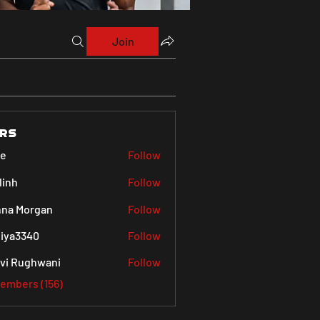
Join
rs
ve
Follow
linh
Follow
na Morgan
Follow
iya3340
Follow
340
vi Rughwani
Follow
Members (156)