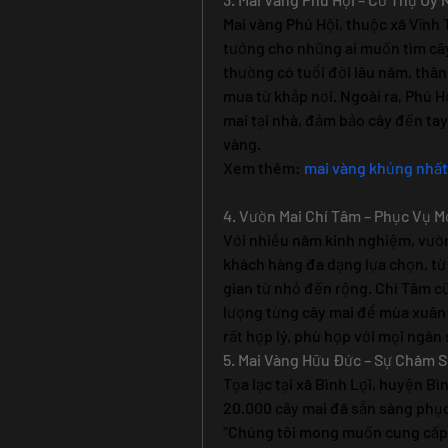
Mai vàng Phú Hội, thuộc xã Vĩnh 
tưởng cho những ai muốn tìm cây
thường có tuổi đời lâu năm, thân 
mua từ khắp nơi. Ngoài ra, Phú H
mai tại nhà, đảm bảo cây đến tay
vàng.
Xem thêm: 
mai vàng khủng nhất
4. Vườn Mai Chí Tâm – Phục Vụ M
Với nhiều năm kinh nghiệm, vườn
khách hàng đa dạng lựa chọn, từ
gian từ nhỏ đến rộng. Chí Tâm cũ
lượng từng cây mai để mùa xuân 
rất hợp lý, phù hợp với mọi ngân 
5. Mai Vàng Hữu Đức – Sự Chăm 
Tọa lạc tại xã Bình Lợi, huyện B
20.000 cây mai đã sẵn sàng phục 
“Chúng tôi mong muốn cung cấp ma