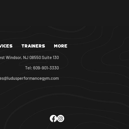
vices
Trainers
More
est Windsor, NJ 08550 Suite 130
Tel: 609-901-3330
oes@ludusperformancegym.com