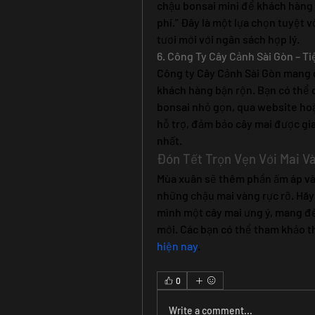
chậu bonsai mini để khách hàng 
phí.” Đây là một lựa chọn tuyệt 
tươi mới với ngân sách hợp lý.
6. Công Ty Cây Cảnh Sài Gòn – T
Công ty Cây Cảnh Sài Gòn mang đế
khách hàng bận rộn. Bạn có thể d
bonsai nhỏ gọn, qua website hoặc
hỗ trợ, đảm bảo cây mai được gia
nhất.
Đón Tết Trọn Vẹn Với Mai V
Mùa xuân sẽ thêm phần ấm áp và t
những chậu mai vàng rực rỡ. Hãy 
mình một cây mai ưng ý, mang đế
mới. Các bạn có thể tham khảo t
hiện nay
.
0
Write a comment...