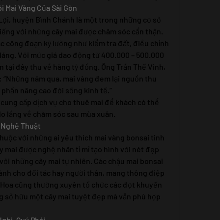
Nôi Mai Vàng Của Sài Gòn
Lợi, huyện Bình Chánh là một trong những cơ sở 
tiếng với những cây mai được chăm sóc cẩn thận. 
ác công đoạn kỹ lưỡng như kiểm tra đất, điều chỉnh 
dáng. Với mức giá dao động từ 400.000 – 500.000 
tại đây thu về hàng tỷ đồng. Ông Trần Thế Vinh, 
ẻ: “Những năm qua, mai vàng đem lại nguồn thu 
 phần nâng cao đời sống kinh tế.”
 cung cấp dịch vụ cho thuê mai để khách có thể 
 lo lắng về chăm sóc sau mùa xuân.
i Nghệ Thuật
thuộc với những ai yêu thích mai vàng bonsai tinh 
y mai được nghệ nhân tỉ mỉ tạo hình với nét đẹp 
 với những cây mai tự nhiên. Các chậu mai bonsai 
ành cho đối tác hay người thân, mang thông điệp 
 Hoa cũng thường xuyên tổ chức các đợt khuyến 
g sở hữu một cây mai tuyệt đẹp mà vẫn phù hợp 
Nghi, Quý Phái