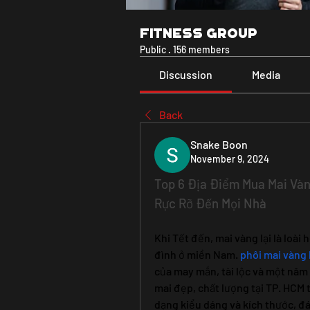
Fitness Group
Public
·
156 members
Discussion
Media
Back
Snake Boon
November 9, 2024
Top 6 Địa Điểm Mua Mai Vàn
Rực Rỡ Đến Mọi Nhà
Khi Tết đến, mai vàng lại là loài
đình ở miền Nam. 
phôi mai vàng
của may mắn, tài lộc và một năm
mai đẹp, chất lượng tại TP. HCM th
dạng kiểu dáng và kích thước, đ