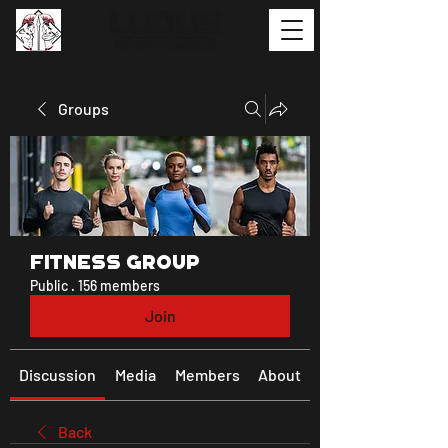
Groups
Fitness Group
Public
·
156 members
Join
Discussion
Media
Members
About
Back