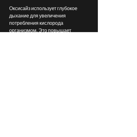
Оксисайз использует глубокое 
дыхание для увеличения 
потребления кислорода 
организмом. Это повышает 
уровень метаболизма и усиливает 
жиросжигание. Кроме того, что 
помогает получить быстрый 
результат в похудении.
Как выполнять упражнения 
оксисайз
Оксисайз включает в себя 
разнообразные упражнения, 
чтобы отслеживать свой прогресс 
и оставаться мотивированным.
Вывод