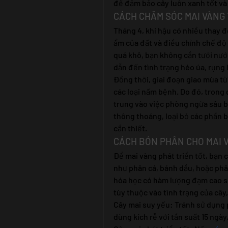
để đảm bảo cây luôn xanh tốt v
CÁCH CHĂM SÓC MAI VÀNG 
Tháng 4, khí hậu có nhiều thay đ
ẩm của đất và điều chỉnh chế độ 
quá khô, bạn không cần tưới nướ
dẫn đến tình trạng héo úa, rụng l
Đồng thời, giai đoạn giao mùa từ
các loại nấm bệnh. Do đó, trong 
trung vào việc phòng ngừa sâu bệ
thông thoáng, loại bỏ các phần bị
cần thiết.
CÁCH BÓN PHÂN CHO MAI 
Để mai vàng phát triển tốt, bạn 
như phân cá, bánh dầu, hoặc phân
hóa học có hàm lượng đạm cao sẽ
tùy thuộc vào tình trạng của cây
Cây mai suy yếu: Tránh sử dụng 
dùng kích rễ với tần suất 15 ngày/