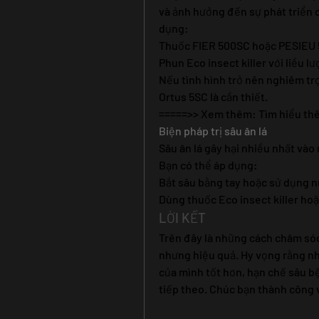
và ảnh hưởng đến sự phát triển c
dụng:
Thuốc FIER 500SC hoặc PESIEU
Phun Eco insect killer với liều lư
Nếu tình hình trở nên nghiêm trọ
Ortus 5SC là cần thiết.
=====>> Xem thêm: Tìm hiểu th
Biện pháp trị sâu ăn lá
Sâu ăn lá gây hại nhiều nhất vào
Bạn có thể áp dụng:
Bắt sâu bằng tay hoặc sử dụng nư
Dùng thuốc Eco insect killer hoặ
LỜI KẾT
Trên đây là những cách chăm sóc
nhưng hiệu quả. Hy vọng rằng nh
của mình tốt hơn, hạn chế sâu bệ
tiếp theo. Chúc bạn thành công