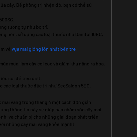
ủa cây. Để phòng trị nhện đỏ, bạn có thể sử 
 500SC.
ợng tương tự như bọ trĩ.
ng hơn, sử dụng các loại thuốc như Danitol 10EC, 
êm về 
vựa mai giống lớn nhất bến tre
 mùa mưa, làm cây còi cọc và giảm khả năng ra hoa. 
ớc sôi để tiêu diệt.
c các loại thuốc đặc trị như SecSaigon 5EC.
 mai vàng trong tháng 4 một cách đơn giản 
ững thông tin này sẽ giúp bạn chăm sóc cây mai 
nh, và chuẩn bị cho những giai đoạn phát triển 
 với những cây mai vàng khỏe mạnh!