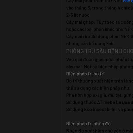
Cây mai phát triển tốt: Nếu 
các 
vào tháng 3, trong tháng 4 chỉ c
2-3 lít nước.
Cây mai ghép: Tùy theo sức sống
hoặc các loại phân khác như NPK
Cây mai rin: Sử dụng phân NPK 16
nhưng cần bổ sung kali.
PHÒNG TRỪ SÂU BỆNH CHO
Vào giai đoạn giao mùa, nhiều lo
cây mai. Một số biện pháp phòng
Biện pháp trị bọ trĩ
Bọ trĩ thường xuất hiện trên lá no
thể sử dụng các biện pháp như:
Pha hỗn hợp oxi già, mù tạt, gừn
Sử dụng thuốc AT mebe La Qua để
Sử dụng Eco insect killer và phu
Biện pháp trị nhện đỏ
Nhện đỏ xuất hiện chủ yếu ở mặt 