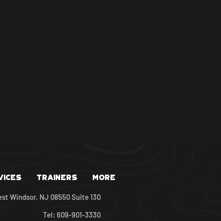
vices
Trainers
More
est Windsor, NJ 08550 Suite 130
Tel: 609-901-3330