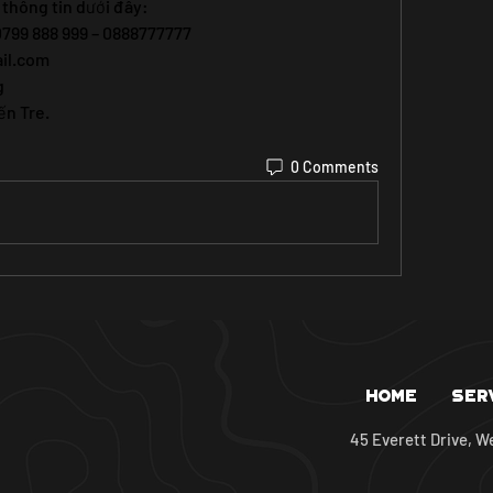
 thông tin dưới đây:
0799 888 999 – 0888777777
il.com
g
ến Tre.
0 Comments
Home
Ser
45 Everett Drive, W