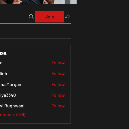
Join
rs
ve
Follow
linh
Follow
na Morgan
Follow
iya3340
Follow
340
vi Rughwani
Follow
Members (156)