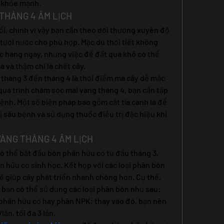
à khỏe mạnh.
THÁNG 4 ÂM LỊCH
ổi, chính vì vậy bạn cần theo dõi thường xuyên độ 
tưới nước cho phù hợp. Mặc dù thời tiết không 
c hàng ngày, nhưng việc để đất quá khô có thể 
á và thậm chí là chết cây.
 tháng 3 đến tháng 4 là thời điểm mà cây dễ mắc 
quá trình chăm sóc mai vàng tháng 4, bạn cần tập 
nh. Một số biện pháp bao gồm cắt tỉa cành lá để 
 sâu bệnh và sử dụng thuốc điều trị đặc hiệu khi 
VÀNG THÁNG 4 ÂM LỊCH
có thể bắt đầu bón phân hữu cơ từ đầu tháng 3, 
 hữu cơ sinh học. Kết hợp với các loại phân bón 
 giúp cây phát triển nhanh chóng hơn. Cụ thể, 
, bạn có thể sử dụng các loại phân bón như sau:
phân hữu cơ hay phân NPK; thay vào đó, bạn nên 
lần, tối đa 3 lần.