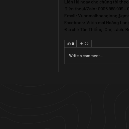
Liên Hệ ngay cho chúng tôi theo
Điện thoại/Zalo: 0905 888 999 – 
Email: 
Vuonmaihoanglong@gma
Facebook: Vườn mai Hoàng Lon
Địa chỉ: Tân Thiềng, Chợ Lách, B
0
Write a comment...