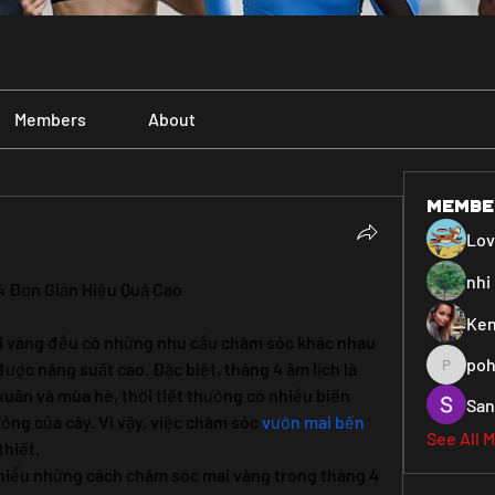
Members
About
Membe
Lo
nhi 
4 Đơn Giản Hiệu Quả Cao
Ken
i vàng đều có những nhu cầu chăm sóc khác nhau 
poh
ược năng suất cao. Đặc biệt, tháng 4 âm lịch là 
pohiya3
uân và mùa hè, thời tiết thường có nhiều biến 
San
ng của cây. Vì vậy, việc chăm sóc 
vườn mai bến 
See All 
thiết.
 hiểu những cách chăm sóc mai vàng trong tháng 4 