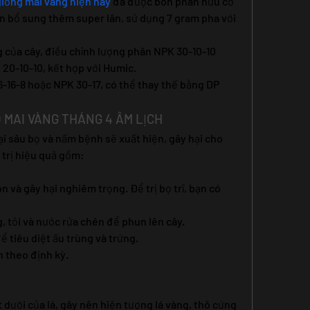
giống mai vàng hiện nay
 đã được bón phân hữu cơ 
ần bổ sung thêm super lân, sử dụng 7 gram pha với 
 của cây, điều chỉnh lượng phân NPK 30-10-10 
 20-10-10, kết hợp với Humic.
-16-8 hoặc NPK 30-17, có thể thay thế bằng DP 
 MAI VÀNG THÁNG 4 ÂM LỊCH
ại sâu bọ và nấm bệnh sẽ xuất hiện, gây hại cho 
 trị hiệu quả gồm:
n và gây hại nghiêm trọng. Để trị bọ trĩ, bạn có 
g, tỏi và nước rửa chén để phun lên cây.
 tiêu diệt ấu trùng và trứng.
n theo định kỳ.
dưới của lá, gây nên hiện tượng lá vàng, thô cứng 