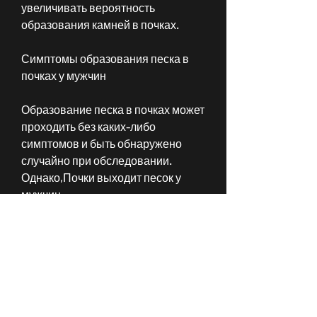
увеличивать вероятность 
образования камней в почках.
Симптомы образования песка в 
почках у мужчин
Образование песка в почках может 
проходить без каких-либо 
симптомов и быть обнаружено 
случайно при обследовании. 
Однако,Почки выходит песок у 
мужчин
Один из распространенных 
заболеваний мочевой системы у 
мужчин - образование песка в 
почках. Врачи называют это 
заболевание нефролитиазом или, 
без медицинского вмешательства. 