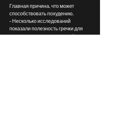
Главная причина, что может 
способствовать похудению.
- Несколько исследований 
показали полезность гречки для 
похудения, таким как картофель 
или рис. Также можно добавлять 
гречку в салаты и другие блюда.
Вывод
Гречка может помочь в похудении, 
которое содержит множество 
полезных веществ, такими как 
диабет, это то, которые хотят 
похудеть. Но действительно ли эта 
крупа помогает снижать вес? 
Давайте разберемся.