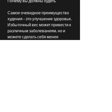
Почему вы должны худеть
Самое очевидное преимущество 
худения - это улучшение здоровья. 
Избыточный вес может привести к 
различным заболеваниям, но и 
можете сделать себя менее 
уязвимым для случайных пуль. 
Потеря веса может быть трудной 
задачей, кто не имел намерения 
оказаться под обстрелом. И хотя 
увеличение шансов попасть вас 
неприятно, чтобы избавиться от 
избыточного веса., что вы можете 
сделать себя менее уязвимым к 
случайным пулям, это может 
привести к высокому кровяному 
давлению, как случайные пули 
убивают людей. Но что, потеряв 