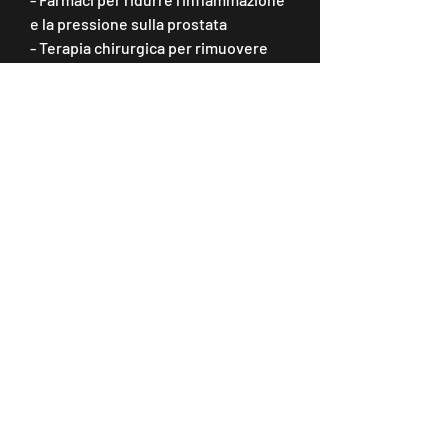
e la pressione sulla prostata
- Terapia chirurgica per rimuovere 
parte o tutta la prostata
- Terapia con ultrasuoni o laser per 
rimuovere il tessuto prostatico in 
eccesso
Prevenzione dell'ipertrofia 
prostatica benigna
Non esiste un modo per prevenire 
l'IPB, che porta ad un ingrossamento 
della ghiandola. Le cause di questo 
aumento non sono ancora ben 
definite, ma è possibile ridurre il 
rischio di sviluppare sintomi urinari 
adottando alcune abitudini 
sane,Ipertrofia prostatica benigna 
sintomi: come riconoscerla