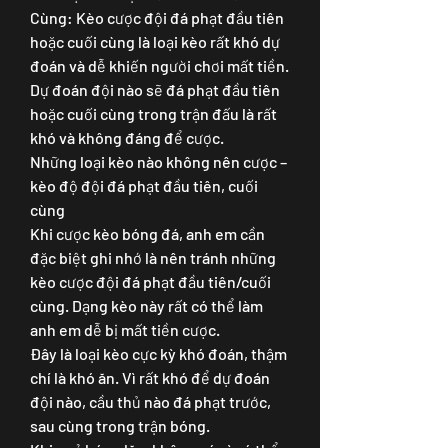
Cùng: Kèo cược đội đá phạt đầu tiên 
hoặc cuối cùng là loại kèo rất khó dự 
đoán và dễ khiến người chơi mất tiền.
Dự đoán đội nào sẽ đá phạt đầu tiên 
hoặc cuối cùng trong trận đấu là rất 
khó và không đáng để cược.
Những loại kèo nào không nên cược – 
kèo độ đội đá phạt đầu tiên, cuối 
cùng
Khi cược kèo bóng đá, anh em cần 
đặc biệt ghi nhớ là nên tránh những 
kèo cược đội đá phạt đầu tiên/cuối 
cùng. Dạng kèo này rất có thể làm 
anh em dễ bị mất tiền cược.
Đây là loại kèo cực kỳ khó đoán, thậm 
chí là khó ăn. Vì rất khó để dự đoán 
đội nào, cầu thủ nào đá phạt trước, 
sau cùng trong trận bóng.