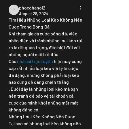
phocohanoi2
phocohanoi2
August 28, 2024
Tìm Hiểu Những Loại Kèo Không Nên 
Cược Trong Bóng Đá
Khi tham gia cá cược bóng đá, việc 
nhận diện và tránh những loại kèo rủi 
ro là rất quan trọng, đặc biệt đối với 
những người mới bắt đầu.
Các 
nhà cái trực tuyến
 hiện nay cung 
cấp rất nhiều loại kèo với tỷ lệ cược 
đa dạng, nhưng không phải loại kèo 
nào cũng dễ dàng chiến thắng
. Dưới đây là những loại kèo mà bạn 
nên tránh để bảo vệ tài khoản cá 
cược của mình khỏi những mất mát 
không đáng có.
Những Loại Kèo Không Nên Cược
Tại sao có những loại kèo không nên 