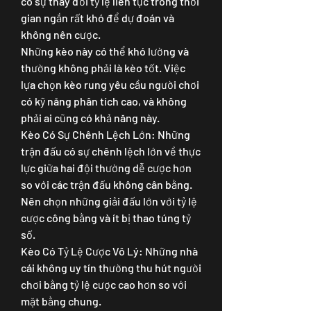
có sự thay đổi tỷ lệ liên tục trong thời 
gian ngắn rất khó để dự đoán và 
không nên cược.
Những kèo này có thể khó lường và 
thường không phải là kèo tốt. Việc 
lựa chọn kèo rung yêu cầu người chơi 
có kỹ năng phân tích cao, và không 
phải ai cũng có khả năng này.
Kèo Có Sự Chênh Lệch Lớn: Những 
trận đấu có sự chênh lệch lớn về thực 
lực giữa hai đội thường dễ cược hơn 
so với các trận đấu không cân bằng. 
Nên chọn những giải đấu lớn với tỷ lệ 
cược công bằng và ít bị thao túng tỷ 
số.
Kèo Có Tỷ Lệ Cược Vô Lý: Những nhà 
cái không uy tín thường thu hút người 
chơi bằng tỷ lệ cược cao hơn so với 
mặt bằng chung.