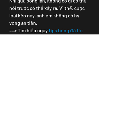
Khi quả bóng lăn, không có gì có thể 
nói trước có thể xảy ra. Vì thế, cược 
loại kèo này, anh em không có hy 
vọng ăn tiền.
==> Tìm hiểu ngay 
tips bóng đá tốt 
nhất
 mà các cao thủ giấu kín tại đây .
Lời Kết
Nhận diện và tránh các loại kèo rủi ro 
cao là một phần quan trọng trong 
chiến lược cá cược bóng đá của bạn. 
Đặc biệt đối với những người mới bắt 
đầu, nên chọn những kèo cơ bản và 
tránh xa các kèo có rủi ro lớn.
Hãy luôn bình tĩnh và cân nhắc kỹ 
lưỡng trước khi đặt cược để tối ưu 
hóa cơ hội thành công và giảm thiểu 
rủi ro. Chúc bạn có những trải nghiệm 
cá cược thông minh và thành công!
0
0