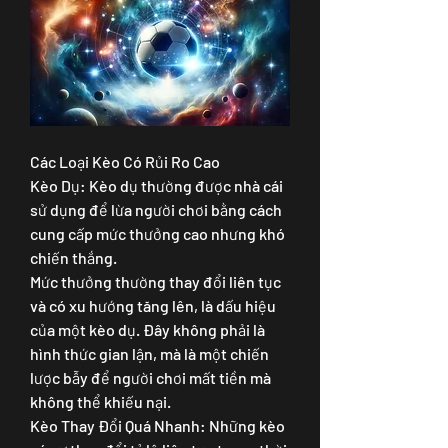
Các Loại Kèo Có Rủi Ro Cao
Kèo Dụ: Kèo dụ thường được nhà cái 
sử dụng để lừa người chơi bằng cách 
cung cấp mức thưởng cao nhưng khó 
chiến thắng.
Mức thưởng thường thay đổi liên tục 
và có xu hướng tăng lên, là dấu hiệu 
của một kèo dụ. Đây không phải là 
hình thức gian lận, mà là một chiến 
lược bẫy để người chơi mất tiền mà 
không thể khiếu nại.
Kèo Thay Đổi Quá Nhanh: Những kèo 