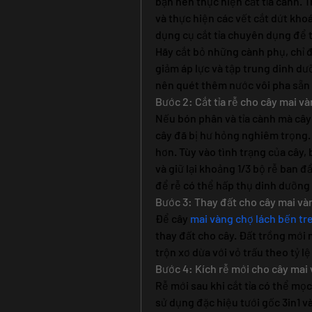
bạn nên thực hiện cắt tỉa cành. Tr
và thực hiện các vết cắt dứt kho
dụng cụ cắt tỉa chuyên dụng để t
Hãy cắt bỏ những cành phụ, chỉ để
giảm áp lực và tập trung dinh dưỡ
nên quét thêm nước vôi pha sẵn 
Bước 2: Cắt tỉa rễ cho cây mai v
Nếu bón phân và tỉa cành mà cây
cây đã bị hư hỏng nghiêm trọng. 
hơn. Tùy vào tình trạng của cây, b
và giữ lại khoảng 1/3 bộ rễ ban đầ
để rễ có thể hấp thụ dinh dưỡng 
Bước 3: Thay đất cho cây mai và
Để cây 
mai vàng chợ lách bến tr
thay đất cho cây. Đất trồng mới nê
trộn xơ dừa với vỏ trấu theo tỷ lệ 
Bước 4: Kích rễ mới cho cây mai
Rễ mới sau khi cắt tỉa có thể mọc
sử dụng đặc hiệu tưới gốc 3in1 