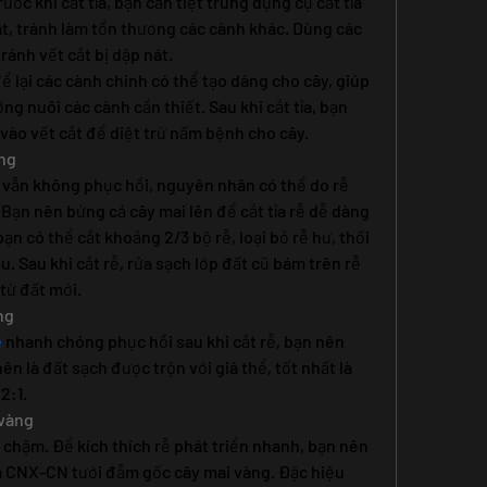
ước khi cắt tỉa, bạn cần tiệt trùng dụng cụ cắt tỉa 
át, tránh làm tổn thương các cành khác. Dùng các 
ránh vết cắt bị dập nát.
 lại các cành chính có thể tạo dáng cho cây, giúp 
ng nuôi các cành cần thiết. Sau khi cắt tỉa, bạn 
vào vết cắt để diệt trừ nấm bệnh cho cây.
àng
 vẫn không phục hồi, nguyên nhân có thể do rễ 
Bạn nên bứng cả cây mai lên để cắt tỉa rễ dễ dàng 
ạn có thể cắt khoảng 2/3 bộ rễ, loại bỏ rễ hư, thối 
u. Sau khi cắt rễ, rửa sạch lớp đất cũ bám trên rễ 
từ đất mới.
ng
e
 nhanh chóng phục hồi sau khi cắt rễ, bạn nên 
n là đất sạch được trộn với giá thể, tốt nhất là 
2:1.
 vàng
 chậm. Để kích thích rễ phát triển nhanh, bạn nên 
và CNX-CN tưới đẫm gốc cây mai vàng. Đặc hiệu 