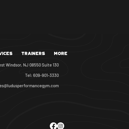
vices
Trainers
More
est Windsor, NJ 08550 Suite 130
Tel: 609-901-3330
oes@ludusperformancegym.com