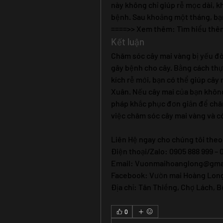
này không chỉ giúp rễ mọc dài, 
bệnh. Sau khoảng một tháng, bạn
====>> Xem thêm: Tìm hiểu thêm
Kết luận
Chăm sóc cây mai vàng bị yếu đòi
gây bệnh cho cây. Bằng cách thực 
kích rễ mới, bạn có thể giúp cây
Xuân. Nếu cây mai của bạn không
pháp khắc phục đơn giản để chăm
việc chăm sóc cây mai vàng và c
Liên Hệ ngay cho chúng tôi theo
Điện thoại/Zalo: 0905 888 999 – 
Email: 
Vuonmaihoanglong@gma
Facebook: Vườn mai Hoàng Lon
Địa chỉ: Tân Thiềng, Chợ Lách, B
0