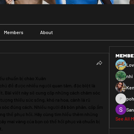
Members
About
Membe
Lo
nhi 
yếu chuẩn bị chào Xuân
chủ đề được nhiều người quan tâm, đặc biệt là 
Ken
ết. Bài viết này sẽ cung cấp những cách chăm sóc 
poh
tượng thiếu sức sống, khó ra hoa, cành lá rũ 
pohiya3
m sóc đúng cách. Nhiều người đã bón phân, cấp ẩm 
San
ng thể phục hồi. Hãy cùng tìm hiểu thêm những 
See All 
y mai vàng của bạn có thể hồi phục và chuẩn bị 
t.