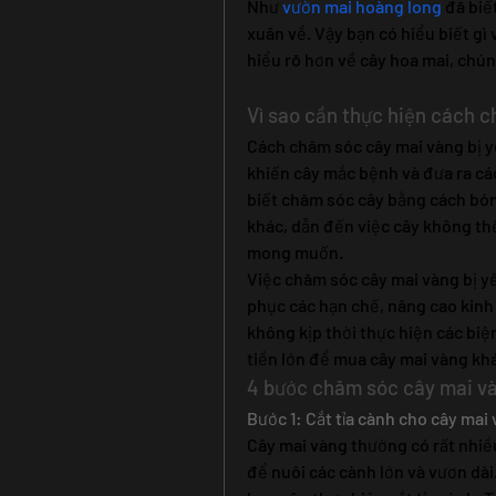
Như 
vườn mai hoàng long
 đã biế
xuân về. Vậy bạn có hiểu biết gì
hiểu rõ hơn về cây hoa mai, chún
Vì sao cần thực hiện cách 
Cách chăm sóc cây mai vàng bị y
khiến cây mắc bệnh và đưa ra cá
biết chăm sóc cây bằng cách bón
khác, dẫn đến việc cây không thể
mong muốn.
Việc chăm sóc cây mai vàng bị yế
phục các hạn chế, nâng cao kinh
không kịp thời thực hiện các biệ
tiền lớn để mua cây mai vàng kh
4 bước chăm sóc cây mai và
Bước 1: Cắt tỉa cành cho cây mai
Cây mai vàng thường có rất nhiề
để nuôi các cành lớn và vươn dà