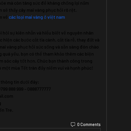
khỏe mà còn tăng sức đề kháng chống lại nấm 
 sẽ thấy cây mai vàng phục hồi rõ rệt.
 về 
các loại mai vàng ở việt nam
 hỏi sự kiên nhẫn và hiểu biết về nguyên nhân 
hiện các bước cắt tỉa cành, cắt tỉa rễ, thay đất và 
 mai vàng phục hồi sức sống và sẵn sàng đón chào 
 quá yếu, bạn có thể tham khảo thêm các biện 
 sóc cây tốt hơn. Chúc bạn thành công trong 
ó một mùa Tết tràn đầy niềm vui và hạnh phúc!
 thông tin dưới đây:
0799 888 999 – 0888777777
il.com
g
ến Tre.
0 Comments