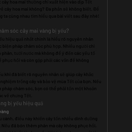
t cây hoa mai thường chỉ xuất hiện vào dịp Tết 
 về cây hoa mai không? Đa phần sẽ không biết. Để 
g ta cùng nhau tìm hiểu qua bài viết sau đây nhé!
chăm sóc cây mai vàng bị yếu?
ếu hiệu quả nhất chính là hiểu rõ nguyên nhân 
c biện pháp chăm sóc phù hợp. Nhiều người chỉ 
 phân, tưới nước mà không để ý đến các yếu tố 
 phục hồi và còn gặp phải các vấn đề không 
u khi đã biết rõ nguyên nhân sẽ giúp cây khắc 
 nghiệm trồng cây và bảo vệ mùa Tết của bạn. Nếu 
n pháp chăm sóc, bạn có thể phải tốn một khoản 
ác về chưng Tết.
ng bị yếu hiệu quả
 vàng
u cành, điều này khiến cây tốn nhiều dinh dưỡng 
i. Nếu đã bón thêm phân mà cây không phục hồi, 