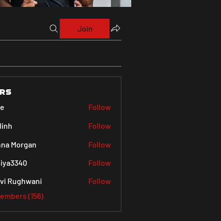
Join
rs
ve
Follow
linh
Follow
na Morgan
Follow
iya3340
Follow
340
vi Rughwani
Follow
Members (156)