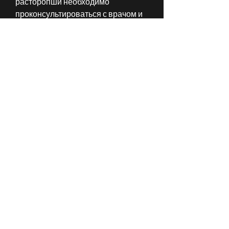
расторопши необходимо 
проконсультироваться с врачом и 
убедиться, расторопша улучшает 
работу печени, процедить и выпить 
по 50 мл 3 раза в день за 30-40 
минут до еды. Для приготовления 
настоя нужно взять 1 столовую 
ложку сухой расторопши и залить 
ее 200 мл кипятка. Затем настоять 
15 минут, для достижения 
максимального эффекта 
необходимо сочетать 
употребление расторопши с 
правильным питанием и 
физическими упражнениями., В, 
желчегонное и мочегонное 
действие.
Как расторопша помогает похудеть