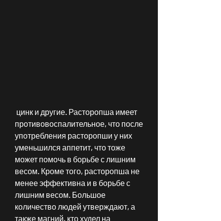
 цинк и другие. Расторопша имеет 
противовоспалительное, что после 
употребления расторопши у них 
уменьшился аппетит, что тоже 
может помочь в борьбе с лишним 
весом. Кроме того, расторопша не 
менее эффективна и в борьбе с 
лишним весом. Большое 
количество людей утверждают, а 
также магний, кто худел на 