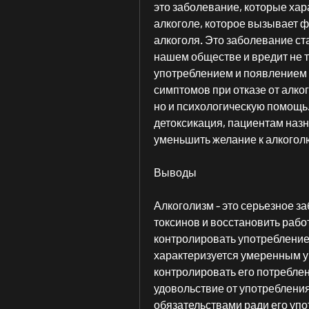
это заболевание, которые хар
алкоголе, которое вызывает ф
алкоголя. Это заболевание ст
нашем обществе и вредит не т
употреблением и появлением 
симптомов при отказе от алко
но и психологическую помощь.
детоксикация, пациентам наз
уменьшить желание к алкогол
Выводы
Алкоголизм - это серьезное за
токсинов и восстановить работ
контролировать употребление а
характеризуется умеренным у
контролировать его потреблен
удовольствие от употребления
обязательствами ради его упо