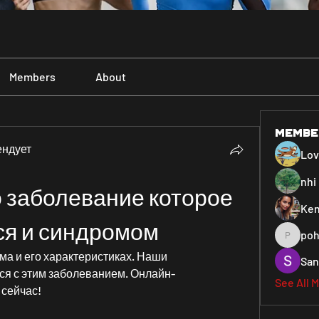
Members
About
Membe
ендует
Lo
nhi 
 заболевание которое 
Ken
ся и синдромом
poh
pohiya3
ма и его характеристиках. Наши 
San
ся с этим заболеванием. Онлайн-
See All 
 сейчас!