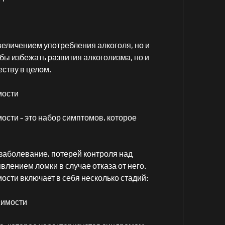
величением употребления алкоголя, но и 
ы избежать развития алкоголизма, но и 
ству в целом.
мости
сти - это набор симптомов, которое 
 заболевание, потерей контроля над 
лением ломки в случае отказа от него. 
сти включает в себя несколько стадий:
симости