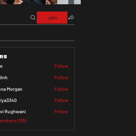
Join
rs
ve
Follow
linh
Follow
na Morgan
Follow
iya3340
Follow
340
vi Rughwani
Follow
Members (155)