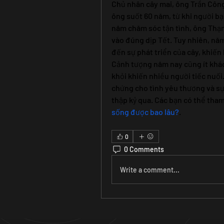
Chủ nhân cây mai, ông Trần Công 
ông suốt 60 năm, từ khi người bạ
năm chăm sóc tận tình, ông Thạn
vào đúng dịp Tết. Tuy nhiên, năm
đến sự phát triển của cây, khiế
Cảnh tượng năm nay cũng ít khá
khỏi khiến nhiều người tiếc nuối.
chứng cho tình yêu thương và sự 
thập kỷ qua. Các bạn có thể tha
sống được bao lâu?
.
0
0 Comments
Write a comment...