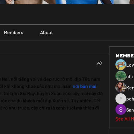
Members
About
Membe
Lo
nhi 
Nai, nổi tiếng với vẻ đẹp rực rỡ mỗi dịp Tết, năm 
uối khi không khoe sắc như mọi năm.
nơi bán mai 
Ken
thị trấn Gia Ray, huyện Xuân Lộc, cây mai này đã 
poh
ộc của du khách mỗi dịp Xuân về. Tuy nhiên, Tết 
pohiya3
rộ như trước, cây chỉ ra lá xanh tươi mà thiếu đi 
San
See All 