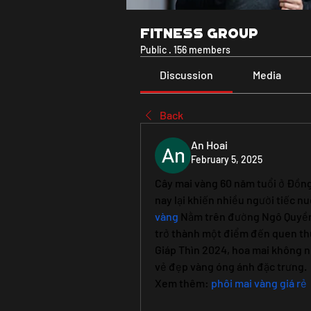
Fitness Group
Public
·
156 members
Discussion
Media
Back
An Hoai
February 5, 2025
Cây mai vàng 60 năm tuổi ở Đồng 
nay lại khiến nhiều người tiếc n
vàng
 Nằm trên đường Ngô Quyền, 
trở thành một điểm đến quen thu
Giáp Thìn 2024, hoa mai không nở 
vẻ đẹp vàng óng ánh đặc trưng.
Xem thêm: 
phôi mai vàng giá rẻ