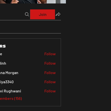
Join
rs
ve
Follow
linh
Follow
na Morgan
Follow
iya3340
Follow
340
vi Rughwani
Follow
Members (156)