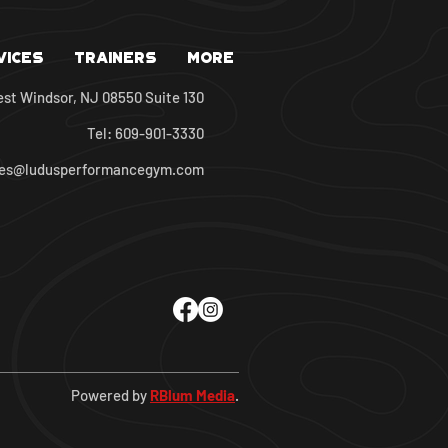
vices
Trainers
More
est Windsor, NJ 08550 Suite 130
Tel: 609-901-3330
oes@ludusperformancegym.com
Powered by
RBlum Media
.