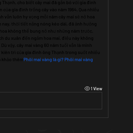
Thạnh, cho biết cây mai đã gắn bó với gia đình 
n của gia đình trồng cây vào năm 1964. Qua nhiều 
h vẫn luôn hy vọng mỗi năm cây mai sẽ nở hoa 
 nay, thời tiết nắng nóng kéo dài, đã ảnh hưởng 
n hoa không thể bung nở như những năm trước.
ch du xuân đến ngắm hoa mai, điều này không 
 Dù vậy, cây mai vàng 60 năm tuổi vẫn là minh 
kiên trì của gia đình ông Thạnh trong suốt nhiều 
m khảo thêm
Phôi mai vàng là gì? Phôi mai vàng 
1 View