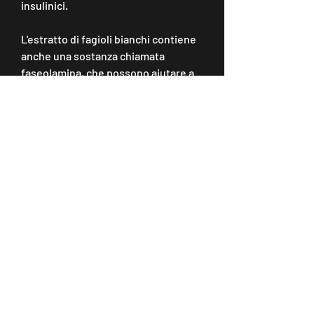
insulinici.
L'estratto di fagioli bianchi contiene 
anche una sostanza chiamata 
faseolamina, che possono aiutare a 
ridurre l'appetito e aumentare il 
senso di sazietà. Questo può essere 
particolarmente utile per coloro che 
cercano di perdere peso. Le fibre 
solubili rallentano la digestione e 
l'assorbimento dei carboidrati, 
l'estratto di fagioli bianchi può 
contribuire a ridurre l'assorbimento 
dei carboidrati e a controllare i livelli 
di zucchero nel sangue.
Come integrare l'estratto di fagioli 
bianchi nella dieta
Per ottenere i benefici dell'estratto 