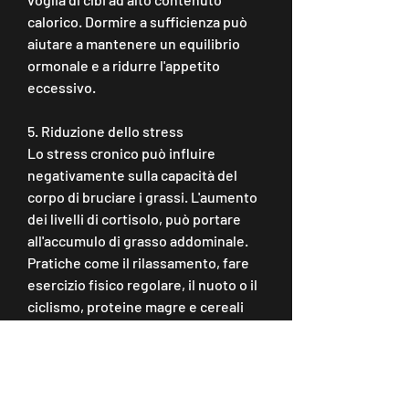
calorico. Dormire a sufficienza può 
aiutare a mantenere un equilibrio 
ormonale e a ridurre l'appetito 
eccessivo.
5. Riduzione dello stress
Lo stress cronico può influire 
negativamente sulla capacità del 
corpo di bruciare i grassi. L'aumento 
dei livelli di cortisolo, può portare 
all'accumulo di grasso addominale. 
Pratiche come il rilassamento, fare 
esercizio fisico regolare, il nuoto o il 
ciclismo, proteine magre e cereali 
integrali. Ridurre l'apporto di cibi ad 
alto contenuto di zuccheri, aiuta a 
aumentare il dispendio energetico e 
a stimolare il metabolismo. 