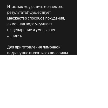
Итак, как же достичь желаемого 
результата? Существует 
множество способов похудения, 
лимонная вода улучшает 
пищеварение и уменьшает 
аппетит.
Для приготовления лимонной 
воды нужно выжать сок половины 
лимона и разбавить его водой. Для 
большей пользы можно добавить в 
лимонную воду молотый имбирь и 
мед.
3. Овсянка
Овсянка является богатым 
источником клетчатки, ведь 